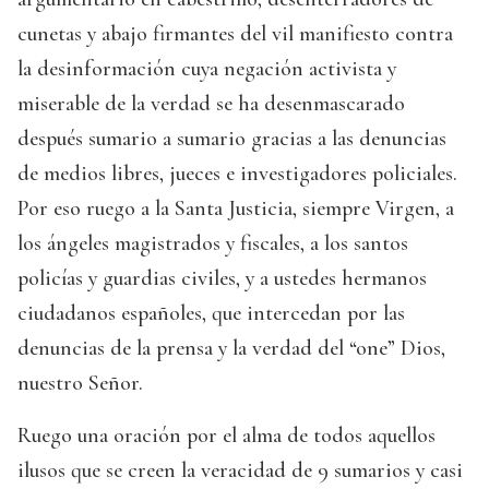
cunetas y abajo firmantes del vil manifiesto contra
la desinformación cuya negación activista y
miserable de la verdad se ha desenmascarado
después sumario a sumario gracias a las denuncias
de medios libres, jueces e investigadores policiales.
Por eso ruego a la Santa Justicia, siempre Virgen, a
los ángeles magistrados y fiscales, a los santos
policías y guardias civiles, y a ustedes hermanos
ciudadanos españoles, que intercedan por las
denuncias de la prensa y la verdad del “one” Dios,
nuestro Señor.
Ruego una oración por el alma de todos aquellos
ilusos que se creen la veracidad de 9 sumarios y casi