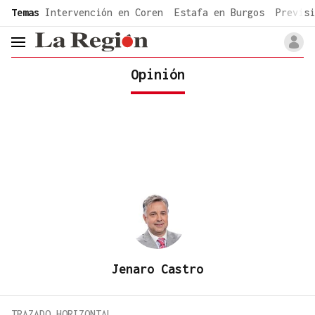
common.go-to-content
Temas
Intervención en Coren
Estafa en Burgos
Previsi
header.menu.open
Opinión
Jenaro Castro
TRAZADO HORIZONTAL