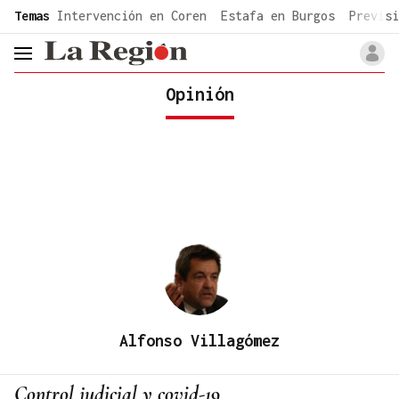
common.go-to-content
Temas
Intervención en Coren
Estafa en Burgos
Previsi
header.menu.open
Opinión
Alfonso Villagómez
Control judicial y covid-19