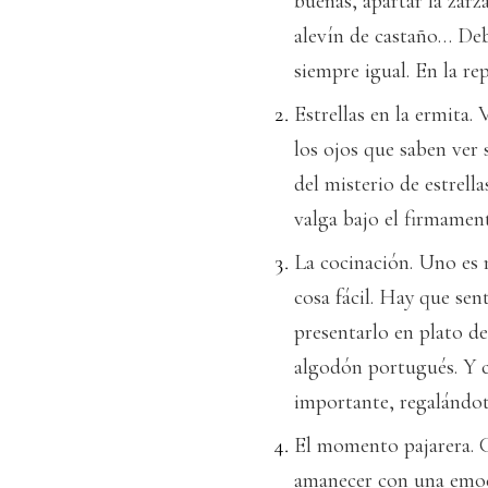
buenas, apartar la zarza
alevín de castaño… Deb
siempre igual. En la rep
Estrellas en la ermita.
los ojos que saben ver s
del misterio de estrell
valga bajo el firmamen
La cocinación. Uno es 
cosa fácil. Hay que se
presentarlo en plato de
algodón portugués. Y 
importante, regalándot
El momento pajarera. C
amanecer con una emoci