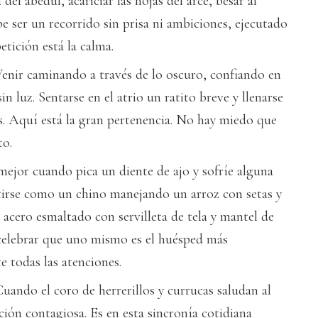
 del abedul, acariciar las hojas del arce, besar al
e ser un recorrido sin prisa ni ambiciones, ejecutado
etición está la calma.
 Venir caminando a través de lo oscuro, confiando en
in luz. Sentarse en el atrio un ratito breve y llenarse
as. Aquí está la gran pertenencia. No hay miedo que
to.
mejor cuando pica un diente de ajo y sofríe alguna
ntirse como un chino manejando un arroz con setas y
 acero esmaltado con servilleta de tela y mantel de
celebrar que uno mismo es el huésped más
e todas las atenciones.
uando el coro de herrerillos y currucas saludan al
ón contagiosa. Es en esta sincronía cotidiana