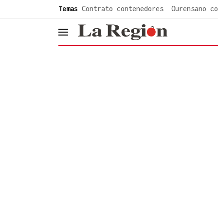
common.go-to-content
Temas
Contrato contenedores
Ourensano co
header.menu.open