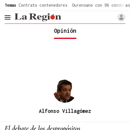
common.go-to-content
Temas
Contrato contenedores
Ourensano con 96 condenas
header.menu.open
Opinión
Alfonso Villagómez
El debate de los despropósitos