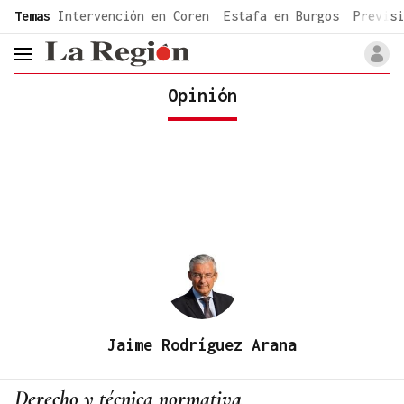
common.go-to-content
Temas
Intervención en Coren
Estafa en Burgos
Previsi
header.menu.open
Opinión
Jaime Rodríguez Arana
Derecho y técnica normativa