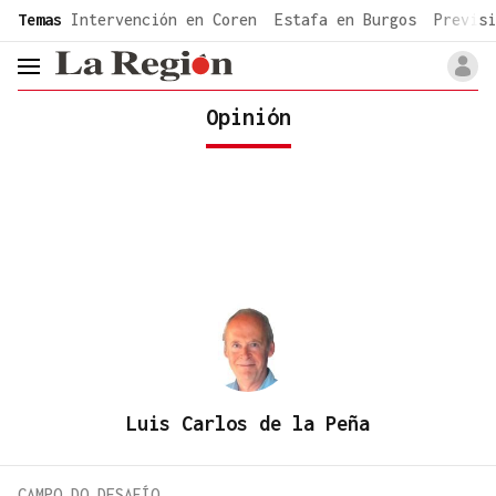
common.go-to-content
Temas
Intervención en Coren
Estafa en Burgos
Previsi
header.menu.open
Opinión
Luis Carlos de la Peña
CAMPO DO DESAFÍO