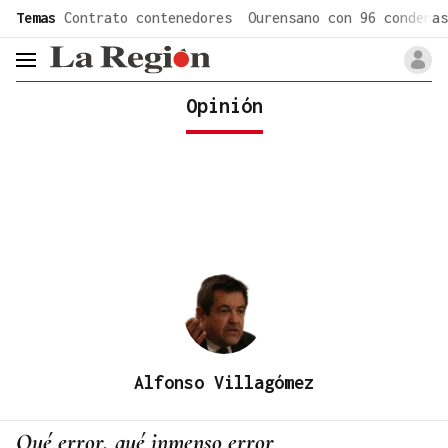
common.go-to-content
Temas
Contrato contenedores
Ourensano con 96 condenas
header.menu.open
Opinión
Alfonso Villagómez
Qué error, qué inmenso error