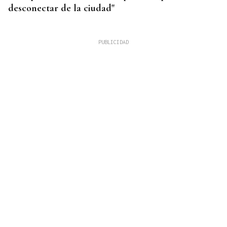
desconectar de la ciudad"
INCENDIO EN BARBADÁS
Un accidente en la N-525 a su paso por Vilardevós
se salda con un herido en una pierna