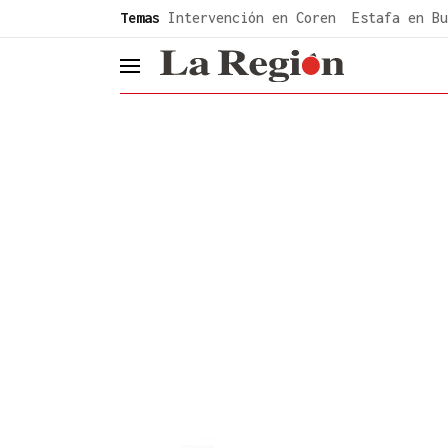
common.go-to-content
Temas
Intervención en Coren
Estafa en Bu
header.menu.open