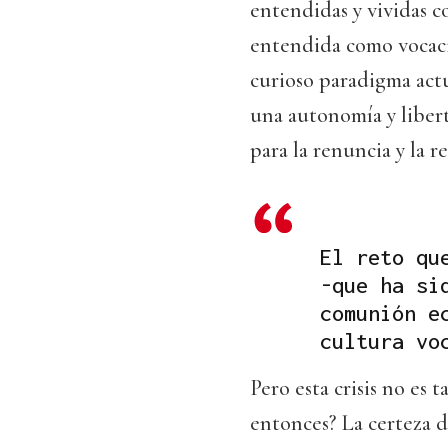
entendidas y vividas co
entendida como vocació
curioso paradigma actu
una autonomía y libert
para la renuncia y la r
El reto qu
-que ha si
comunión e
cultura vo
Pero esta crisis no es
entonces? La certeza d