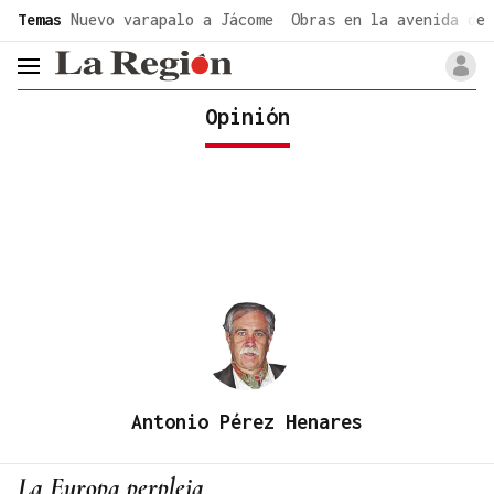
common.go-to-content
Temas
Nuevo varapalo a Jácome
Obras en la avenida de 
header.menu.open
Opinión
Antonio Pérez Henares
La Europa perpleja