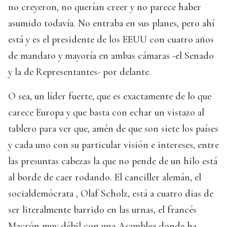
no creyeron, no querían creer y no parece haber
asumido todavía. No entraba en sus planes, pero ahí
está y es el presidente de los EEUU con cuatro años
de mandato y mayoría en ambas cámaras -el Senado
y la de Representantes- por delante.
O sea, un líder fuerte, que es exactamente de lo que
carece Europa y que basta con echar un vistazo al
tablero para ver que, amén de que son siete los países
y cada uno con su particular visión e intereses, entre
las presuntas cabezas la que no pende de un hilo está
al borde de caer rodando. El canciller alemán, el
socialdemócrata , Olaf Scholz, está a cuatro dias de
ser literalmente barrido en las urnas, el francés
Macrón muy débil con una Asamblea donde ha