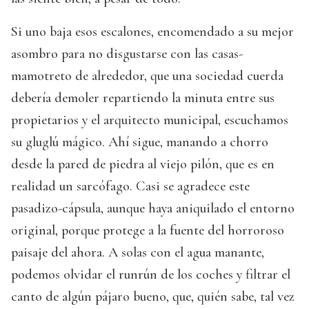
Si uno baja esos escalones, encomendado a su mejor
asombro para no disgustarse con las casas-
mamotreto de alrededor, que una sociedad cuerda
debería demoler repartiendo la minuta entre sus
propietarios y el arquitecto municipal, escuchamos
su gluglú mágico. Ahí sigue, manando a chorro
desde la pared de piedra al viejo pilón, que es en
realidad un sarcófago. Casi se agradece este
pasadizo-cápsula, aunque haya aniquilado el entorno
original, porque protege a la fuente del horroroso
paisaje del ahora. A solas con el agua manante,
podemos olvidar el runrún de los coches y filtrar el
canto de algún pájaro bueno, que, quién sabe, tal vez