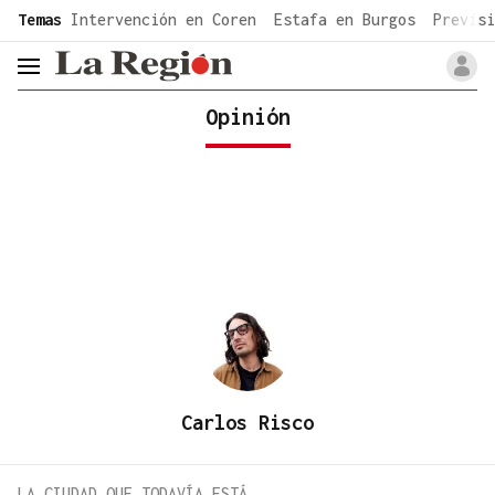
common.go-to-content
Temas
Intervención en Coren
Estafa en Burgos
Previsi
header.menu.open
Opinión
Carlos Risco
LA CIUDAD QUE TODAVÍA ESTÁ