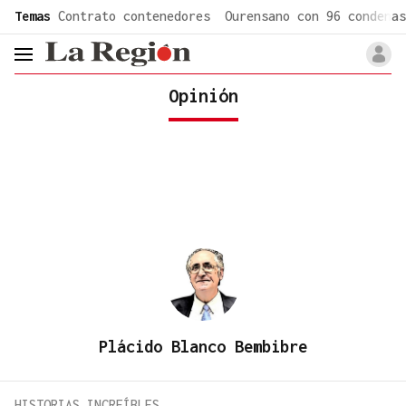
common.go-to-content
Temas
Contrato contenedores
Ourensano con 96 condenas
header.menu.open
Opinión
Plácido Blanco Bembibre
HISTORIAS INCREÍBLES