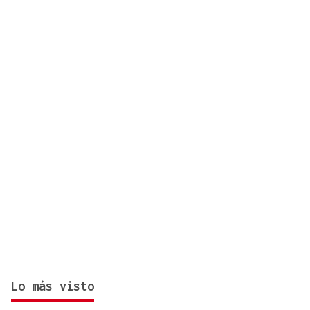
vivir, pero Viana do Bolo es perfecto para
desconectar de la ciudad"
Lo más visto