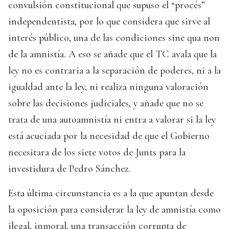
convulsión constitucional que supuso el “procés”
independentista, por lo que considera que sirve al
interés público, una de las condiciones sine qua non
de la amnistía. A eso se añade que el TC avala que la
ley no es contraria a la separación de poderes, ni a la
igualdad ante la ley, ni realiza ninguna valoración
sobre las decisiones judiciales, y añade que no se
trata de una autoamnistía ni entra a valorar si la ley
está acuciada por la necesidad de que el Gobierno
necesitara de los siete votos de Junts para la
investidura de Pedro Sánchez.
Esta última circunstancia es a la que apuntan desde
la oposición para considerar la ley de amnistía como
ilegal, inmoral, una transacción corrupta de