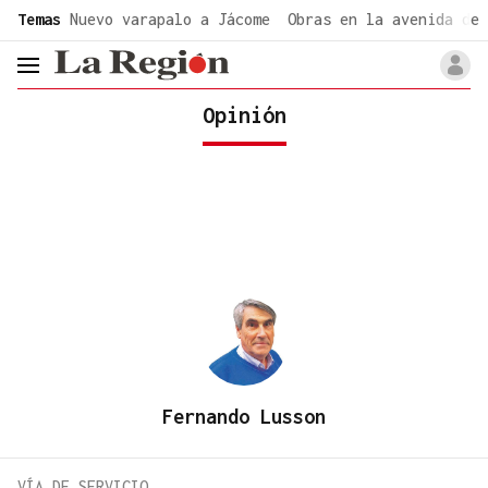
common.go-to-content
Temas
Nuevo varapalo a Jácome
Obras en la avenida de 
header.menu.open
Opinión
Fernando Lusson
VÍA DE SERVICIO