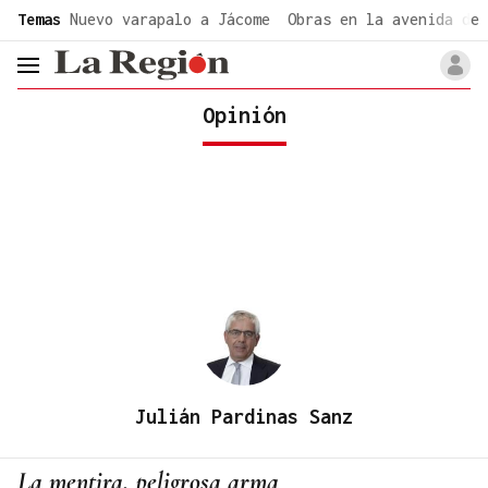
common.go-to-content
Temas
Nuevo varapalo a Jácome
Obras en la avenida de 
header.menu.open
Opinión
Julián Pardinas Sanz
La mentira, peligrosa arma