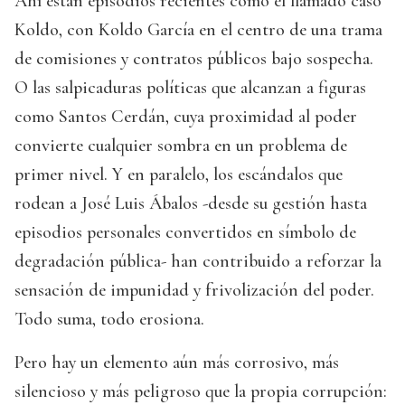
Ahí están episodios recientes como el llamado caso
Koldo, con Koldo García en el centro de una trama
de comisiones y contratos públicos bajo sospecha.
O las salpicaduras políticas que alcanzan a figuras
como Santos Cerdán, cuya proximidad al poder
convierte cualquier sombra en un problema de
primer nivel. Y en paralelo, los escándalos que
rodean a José Luis Ábalos -desde su gestión hasta
episodios personales convertidos en símbolo de
degradación pública- han contribuido a reforzar la
sensación de impunidad y frivolización del poder.
Todo suma, todo erosiona.
Pero hay un elemento aún más corrosivo, más
silencioso y más peligroso que la propia corrupción: