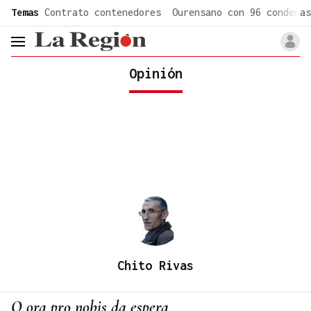
common.go-to-content
Temas
Contrato contenedores
Ourensano con 96 condenas
header.menu.open
Opinión
Chito Rivas
O ora pro nobis da espera