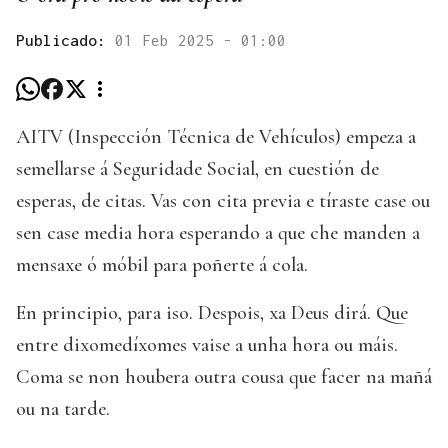
Publicado:
01 Feb 2025 - 01:00
AITV (Inspección Técnica de Vehículos) empeza a
semellarse á Seguridade Social, en cuestión de
esperas, de citas. Vas con cita previa e tíraste case ou
sen case media hora esperando a que che manden a
mensaxe ó móbil para poñerte á cola.
En principio, para iso. Despois, xa Deus dirá. Que
entre dixomedíxomes vaise a unha hora ou máis.
Coma se non houbera outra cousa que facer na mañá
ou na tarde.