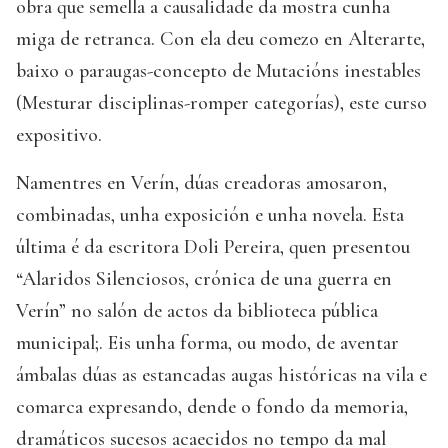
obra que semella a causalidade da mostra cunha
miga de retranca. Con ela deu comezo en Alterarte,
baixo o paraugas-concepto de Mutacións inestables
(Mesturar disciplinas-romper categorías), este curso
expositivo.
Namentres en Verín, dúas creadoras amosaron,
combinadas, unha exposición e unha novela. Esta
última é da escritora Doli Pereira, quen presentou
“Alaridos Silenciosos, crónica de una guerra en
Verín” no salón de actos da biblioteca pública
municipal;. Eis unha forma, ou modo, de aventar
ámbalas dúas as estancadas augas históricas na vila e
comarca expresando, dende o fondo da memoria,
dramáticos sucesos acaecidos no tempo da mal