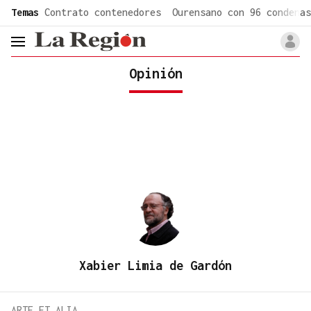
common.go-to-content
Temas
Contrato contenedores
Ourensano con 96 condenas
header.menu.open
Opinión
Xabier Limia de Gardón
ARTE ET ALIA