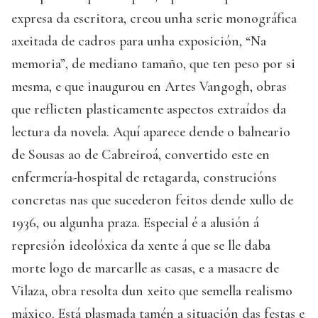
expresa da escritora, creou unha serie monográfica
axeitada de cadros para unha exposición, “Na
memoria”, de mediano tamaño, que ten peso por si
mesma, e que inaugurou en Artes Vangogh, obras
que reflicten plasticamente aspectos extraídos da
lectura da novela. Aquí aparece dende o balneario
de Sousas ao de Cabreiroá, convertido este en
enfermería-hospital de retagarda, construcións
concretas nas que sucederon feitos dende xullo de
1936, ou algunha praza. Especial é a alusión á
represión ideolóxica da xente á que se lle daba
morte logo de marcarlle as casas, e a masacre de
Vilaza, obra resolta dun xeito que semella realismo
máxico. Está plasmada tamén a situación das festas e