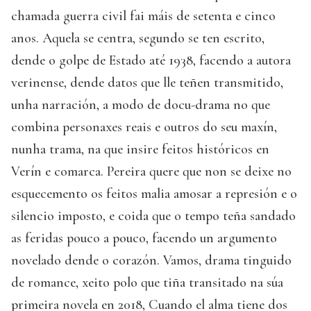
chamada guerra civil fai máis de setenta e cinco
anos. Aquela se centra, segundo se ten escrito,
dende o golpe de Estado até 1938, facendo a autora
verinense, dende datos que lle teñen transmitido,
unha narración, a modo de docu-drama no que
combina personaxes reais e outros do seu maxín,
nunha trama, na que insire feitos históricos en
Verín e comarca. Pereira quere que non se deixe no
esquecemento os feitos malia amosar a represión e o
silencio imposto, e coida que o tempo teña sandado
as feridas pouco a pouco, facendo un argumento
novelado dende o corazón. Vamos, drama tinguido
de romance, xeito polo que tiña transitado na súa
primeira novela en 2018, Cuando el alma tiene dos