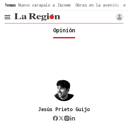
common.go-to-content
Temas
Nuevo varapalo a Jácome
Obras en la avenida de 
header.menu.open
Opinión
Jesús Prieto Guijo