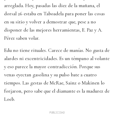
arreglada. Hoy, pasadas las diez de la mañana, el
dorsal 26 estaba en Taboadela para poner las cosas
en su sitio y volver a demostrar que, pese a no
disponer de las mejores herramientas, E. Paz y A.
Pérez saben volar.
Edu no tiene rituales. Carece de manías. No gusta de
alardes ni excentricidades. Es un témpano al volante
y eso parece la mayor contradicción. Porque sus
venas eyectan gasolina y su pulso bate a cuatro
tiempos. Las gestas de McRae, Sainz o Makinen lo
forjaron, pero sabe que el diamante es la madurez de
Loeb.