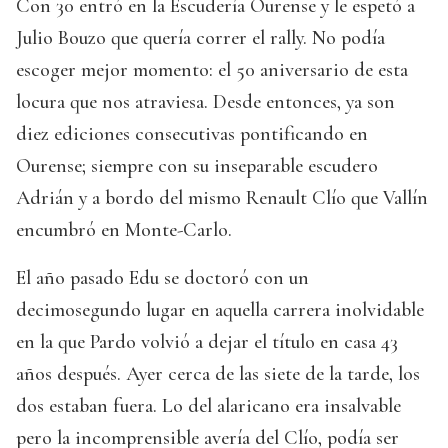
Con 30 entró en la Escudería Ourense y le espetó a
Julio Bouzo que quería correr el rally. No podía
escoger mejor momento: el 50 aniversario de esta
locura que nos atraviesa. Desde entonces, ya son
diez ediciones consecutivas pontificando en
Ourense; siempre con su inseparable escudero
Adrián y a bordo del mismo Renault Clío que Vallín
encumbró en Monte-Carlo.
El año pasado Edu se doctoró con un
decimosegundo lugar en aquella carrera inolvidable
en la que Pardo volvió a dejar el título en casa 43
años después. Ayer cerca de las siete de la tarde, los
dos estaban fuera. Lo del alaricano era insalvable
pero la incomprensible avería del Clío, podía ser