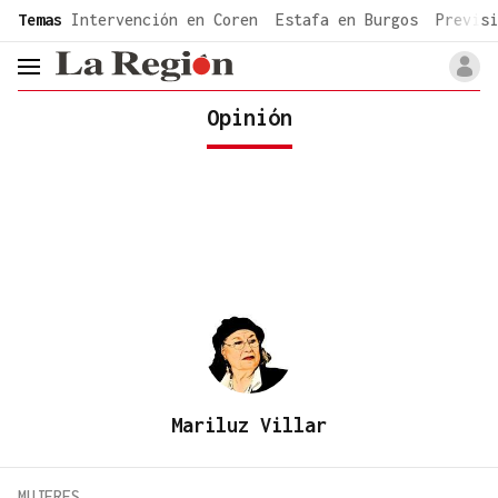
common.go-to-content
Temas
Intervención en Coren
Estafa en Burgos
Previsi
header.menu.open
Opinión
Mariluz Villar
MUJERES