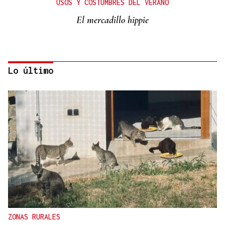
USOS Y COSTUMBRES DEL VERANO
El mercadillo hippie
Lo último
Rafael Salgado
LEMBRANZAS
Ourense no tempo: álbum de verano | Muebles Zalama,
comercio cercano
ZONAS RURALES