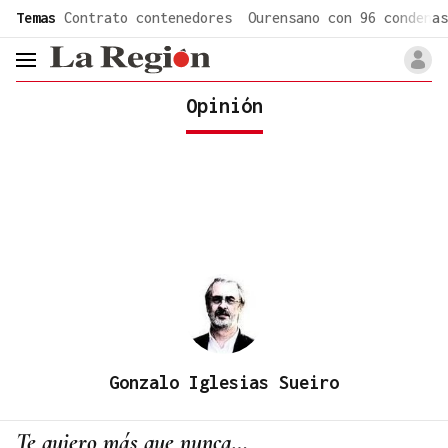
common.go-to-content
Temas
Contrato contenedores
Ourensano con 96 condenas
header.menu.open
Opinión
Gonzalo Iglesias Sueiro
Te quiero más que nunca…