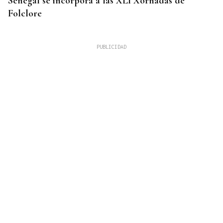
Senegal se incorpora a las XLI Xornadas de
Folclore
GASTRONOMÍA Y TRADICIÓN
Allariz cuenta los días para disfrutar de la Festa
da Empanada 2026