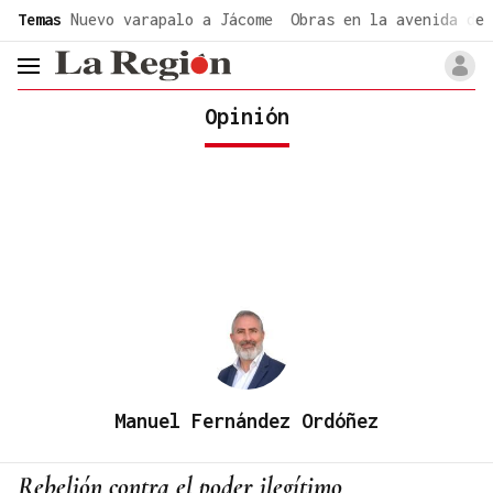
common.go-to-content
Temas
Nuevo varapalo a Jácome
Obras en la avenida de 
header.menu.open
Opinión
Manuel Fernández Ordóñez
Rebelión contra el poder ilegítimo