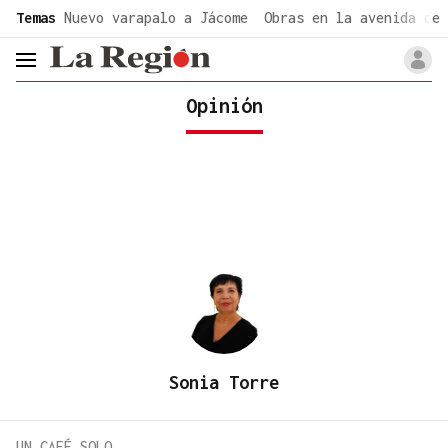
common.go-to-content
Temas
Nuevo varapalo a Jácome
Obras en la avenida de 
header.menu.open
Opinión
Sonia Torre
UN CAFÉ SOLO