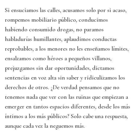
Si ensuciamos las calles, acusamos solo por si acaso,
rompemos mobiliario público, conducimos
habiendo consumido drogas, no paramos
habladurías humillantes, aplaudimos conductas
reprobables, a los menores no les enseñamos límites,
ensalzamos como héroes a pequeños villanos,
prejuzgamos sin dar oportunidades, dictamos
sentencias en voz alta sin saber y ridiculizamos los
derechos de otros. ¿De verdad pensamos que no
tenemos nada que ver con las ruinas que empiezan a
emerger en tantos espacios diferentes, desde los más
íntimos a los más públicos? Solo cabe una respuesta,
aunque cada vez la neguemos más.