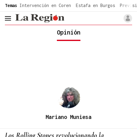
common.go-to-content
Temas
Intervención en Coren
Estafa en Burgos
Previsi
header.menu.open
Opinión
Mariano Muniesa
Los Rolling Stones revolucionando la