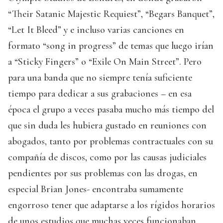
“Their Satanic Majestic Requiest”, “Begars Banquet”,
“Let It Bleed” y e incluso varias canciones en
formato “song in progress” de temas que luego irían
a “Sticky Fingers” o “Exile On Main Street”. Pero
para una banda que no siempre tenía suficiente
tiempo para dedicar a sus grabaciones – en esa
época el grupo a veces pasaba mucho más tiempo del
que sin duda les hubiera gustado en reuniones con
abogados, tanto por problemas contractuales con su
compañía de discos, como por las causas judiciales
pendientes por sus problemas con las drogas, en
especial Brian Jones- encontraba sumamente
engorroso tener que adaptarse a los rígidos horarios
de unos estudios que muchas veces funcionaban