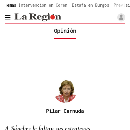
common.go-to-content
Temas
Intervención en Coren
Estafa en Burgos
Previsi
header.menu.open
Opinión
Pilar Cernuda
A Sánchez le faltan sus estrategas