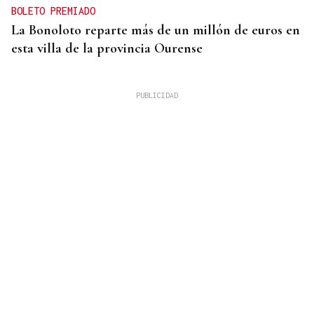
BOLETO PREMIADO
La Bonoloto reparte más de un millón de euros en
esta villa de la provincia Ourense
GANADORAS
Título de dobles para las hermanas Jorge en el
Cidade de Ourense sin necesidad de final