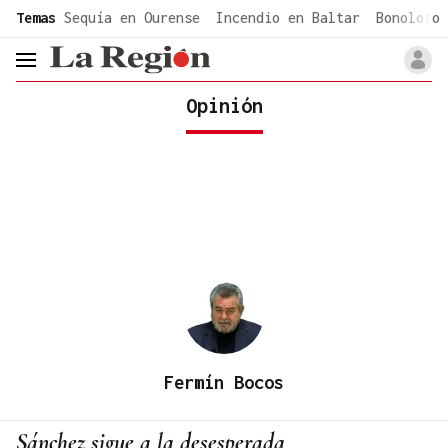
common.go-to-content
Temas
Sequía en Ourense
Incendio en Baltar
Bonoloto 
header.menu.open
Opinión
Fermín Bocos
Sánchez sigue a la desesperada