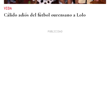
VIDA
Cálido adiós del fútbol ourensano a Lolo
GUERRA
Israel rechaza el plan de 15 puntos para Gaza
impulsado por Estados Unidos