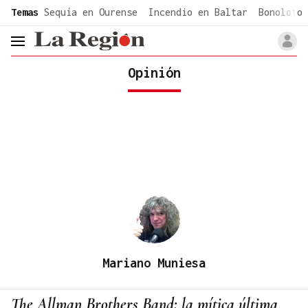
common.go-to-content
Temas
Sequía en Ourense
Incendio en Baltar
Bonoloto 
header.menu.open
Opinión
Mariano Muniesa
The Allman Brothers Band: la mítica última