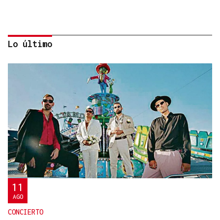
Lo último
Jenaro Castro
TRAZADO HORIZONTAL
El sueño de una noche de verano
11
AGO
CONCIERTO