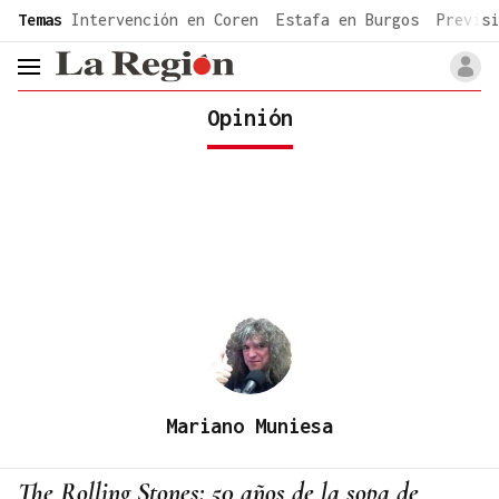
common.go-to-content
Temas
Intervención en Coren
Estafa en Burgos
Previsi
header.menu.open
Opinión
Mariano Muniesa
The Rolling Stones: 50 años de la sopa de