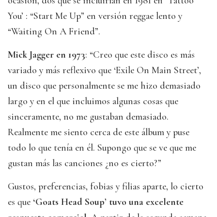
ocasión, dos que se incluirían en 1981 en ‘Tattoo
You’ : “Start Me Up” en versión reggae lento y
“Waiting On A Friend”.
Mick Jagger en 1973
: “Creo que este disco es más
variado y más reflexivo que ‘Exile On Main Street’,
un disco que personalmente se me hizo demasiado
largo y en el que incluimos algunas cosas que
sinceramente, no me gustaban demasiado.
Realmente me siento cerca de este álbum y puse
todo lo que tenía en él. Supongo que se ve que me
gustan más las canciones ¿no es cierto?”
Gustos, preferencias, fobias y filias aparte, lo cierto
es que
‘Goats Head Soup’ tuvo una excelente