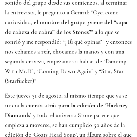
sonido del grupo desde sus comienzos, al terminar
la entrevista, le pregunto a Gerard: “Oye, como
curiosidad,
el nombre del grupo ¿viene del “sopa
de cabeza de cabra” de los Stones?
” a lo que se
sonrió y me respondió: “¿Tú qué opinas?” y entonces
nos echamos a reír, chocamos la manos y con una
segunda cerveza, empezamos a hablar de “Dancing
With Mr.D”, “Coming Down Again” y “Star, Star
(Starfucker)”.
Este jueves 31 de agosto, al mismo tiempo que ya se
inicia la
cuenta atrás para la edición de ‘Hackney
Diamonds’
y todo el universo Stone parece que
empieza a moverse, se han cumplido 50 años de la
edición de ‘Goats Head Soup’, un álbum sobre el que