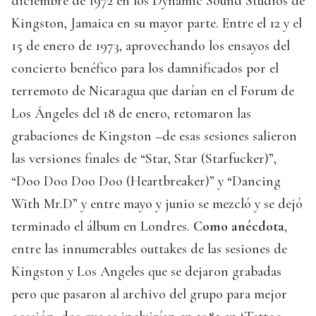
diciembre de 1972 en los Dynamic Sound Studios de
Kingston, Jamaica en su mayor parte. Entre el 12 y el
15 de enero de 1973, aprovechando los ensayos del
concierto benéfico para los damnificados por el
terremoto de Nicaragua que darían en el Forum de
Los Ángeles del 18 de enero, retomaron las
grabaciones de Kingston –de esas sesiones salieron
las versiones finales de “Star, Star (Starfucker)”,
“Doo Doo Doo Doo (Heartbreaker)” y “Dancing
With Mr.D” y entre mayo y junio se mezcló y se dejó
terminado el álbum en Londres.
Como anécdota
,
entre las innumerables outtakes de las sesiones de
Kingston y Los Angeles que se dejaron grabadas
pero que pasaron al archivo del grupo para mejor