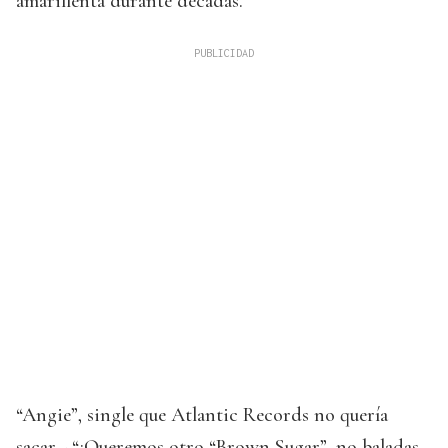
amarillenta durante décadas.
“Angie”, single que Atlantic Records no quería
sacar - “¡Queremos otro “Brown Sugar”, no baladas