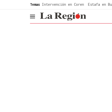
common.go-to-content
Temas
Intervención en Coren
Estafa en Bu
header.menu.open