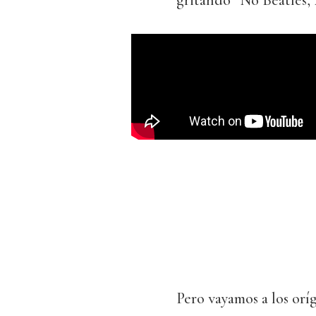
gritando “No Beatles, 
Pero vayamos a los oríg