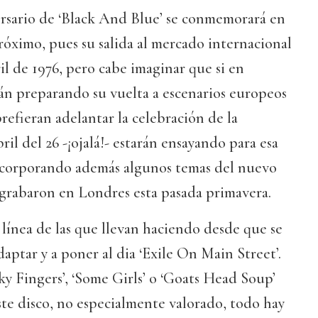
ersario de ‘Black And Blue’ se conmemorará en
róximo, pues su salida al mercado internacional
il de 1976, pero cabe imaginar que si en
tán preparando su vuelta a escenarios europeos
refieran adelantar la celebración de la
il del 26 -¡ojalá!- estarán ensayando para esa
ncorporando además algunos temas del nuevo
grabaron en Londres esta pasada primavera.
a línea de las que llevan haciendo desde que se
aptar y a poner al dia ‘Exile On Main Street’.
cky Fingers’, ‘Some Girls’ o ‘Goats Head Soup’
este disco, no especialmente valorado, todo hay