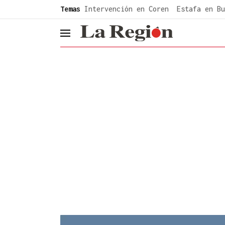
common.go-to-content
Temas
Intervención en Coren
Estafa en Bu
header.menu.open