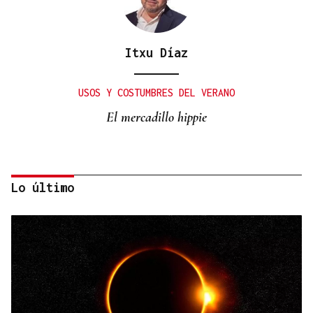
Itxu Díaz
USOS Y COSTUMBRES DEL VERANO
El mercadillo hippie
Lo último
Rafael Salgado
LEMBRANZAS
Ourense no tempo: álbum de verano | Muebles Zalama,