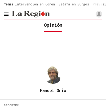
common.go-to-content
Temas
Intervención en Coren
Estafa en Burgos
Previsi
header.menu.open
Opinión
Manuel Orío
RECORTES