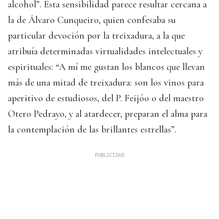
alcohol”. Esta sensibilidad parece resultar cercana a
la de Álvaro Cunqueiro, quien confesaba su
particular devoción por la treixadura, a la que
atribuía determinadas virtualidades intelectuales y
espirituales: “A mí me gustan los blancos que llevan
más de una mitad de treixadura: son los vinos para
aperitivo de estudiosos, del P. Feijóo o del maestro
Otero Pedrayo, y al atardecer, preparan el alma para
la contemplación de las brillantes estrellas”.