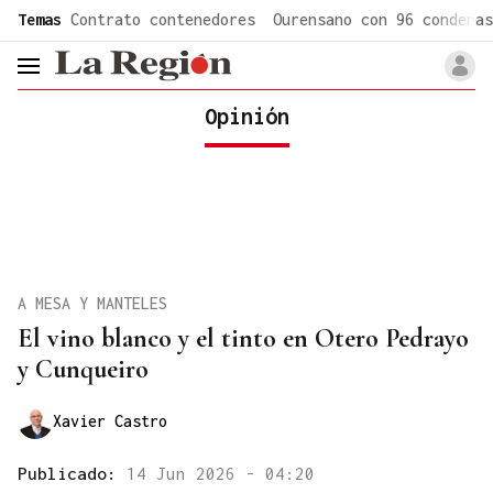
common.go-to-content
Temas
Contrato contenedores
Ourensano con 96 condenas
header.menu.open
Opinión
A MESA Y MANTELES
El vino blanco y el tinto en Otero Pedrayo
y Cunqueiro
Xavier Castro
Publicado:
14 Jun 2026 - 04:20