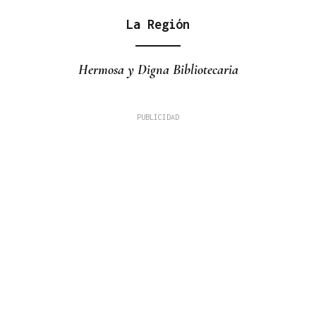
La Región
Hermosa y Digna Bibliotecaria
La Región
La Gen Z que no se arrodilla