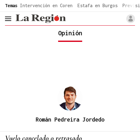
common.go-to-content
Temas
Intervención en Coren
Estafa en Burgos
Previsi
header.menu.open
Opinión
Román Pedreira Jordedo
Vuelo cancelado o retrasado