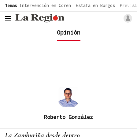
common.go-to-content
Temas
Intervención en Coren
Estafa en Burgos
Previsi
header.menu.open
Opinión
Roberto González
La Zamburiña desde dentro