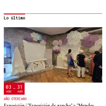
Lo último
Lalo Pavón
O AFIADOR
Un día haberá autobuses
03
31
-
AGO
AGO
AÑO OTERIANO
Exposición | "Exposición de gancho" y "Mundos