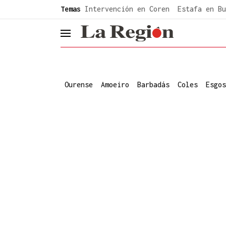
common.go-to-content
Temas
Intervención en Coren
Estafa en Bu
header.menu.open
Ourense
Amoeiro
Barbadás
Coles
Esgos