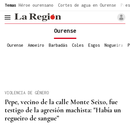
common.go-to-content
Temas
Héroe ourensano
Cortes de agua en Ourense
Pres
header.menu.open
Ourense
Ourense
Amoeiro
Barbadás
Coles
Esgos
Nogueira
P
VIOLENCIA DE GÉNERO
Pepe, vecino de la calle Monte Seixo, fue
testigo de la agresión machista: "Había un
regueiro de sangue”