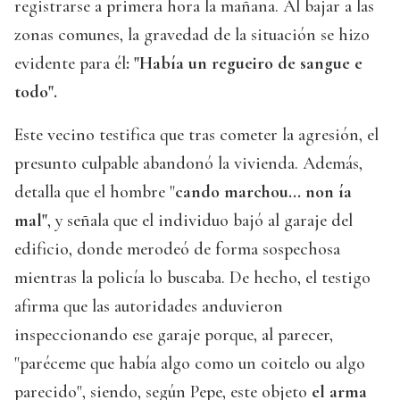
registrarse a primera hora la mañana. Al bajar a las
zonas comunes, la gravedad de la situación se hizo
evidente para él
: "Había un regueiro de sangue e
todo".
Este vecino testifica que tras cometer la agresión, el
presunto culpable abandonó la vivienda. Además,
detalla que el hombre "
cando marchou... non ía
mal"
, y señala que el individuo bajó al garaje del
edificio, donde merodeó de forma sospechosa
mientras la policía lo buscaba. De hecho, el testigo
afirma que las autoridades anduvieron
inspeccionando ese garaje porque, al parecer,
"paréceme que había algo como un coitelo ou algo
parecido", siendo, según Pepe, este objeto
el arma