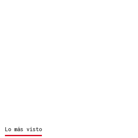
fallecida en los terremotos de La Guaira
Lo más visto