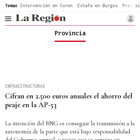
common.go-to-content
Temas
Intervención en Coren
Estafa en Burgos
Previsi
header.menu.open
Provincia
INFRAESTRUCTURAS
Cifran en 2.500 euros anuales el ahorro del
peaje en la AP-53
La intención del BNG es conseguir la transmisión a la
autonomía de la parte que está bajo responsabilidad
del Gobierno central, y tratar que se consiga un