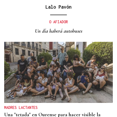
Lalo Pavón
LLEGADAS DEL EXTERIOR
Ourense alcanza los 307.119 habitantes y marca su
O AFIADOR
mayor cifra de población en ocho años
Un día haberá autobuses
MADRES LACTANTES
Una "tetada" en Ourense para hacer visible la