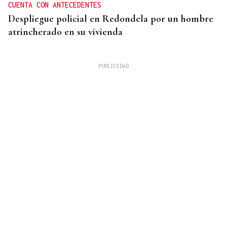
CUENTA CON ANTECEDENTES
Despliegue policial en Redondela por un hombre
atrincherado en su vivienda
TERCERA FEDERACIÓN
El Arenteiro salda la deuda con los jugadores un
día antes del final del plazo