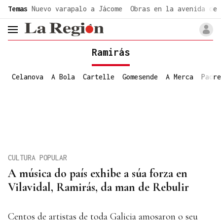
common.go-to-content
Temas
Nuevo varapalo a Jácome
Obras en la avenida de 
header.menu.open
Ramirás
Celanova
A Bola
Cartelle
Gomesende
A Merca
Padre
CULTURA POPULAR
A música do país exhibe a súa forza en
Vilavidal, Ramirás, da man de Rebulir
Centos de artistas de toda Galicia amosaron o seu