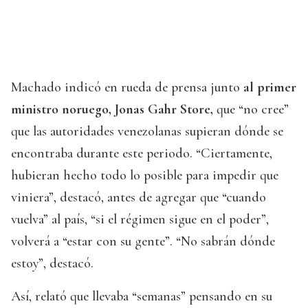
Machado indicó en rueda de prensa junto
al primer
ministro noruego, Jonas Gahr Store,
que “no cree”
que las autoridades venezolanas supieran dónde se
encontraba durante este periodo. “Ciertamente,
hubieran hecho todo lo posible para impedir que
viniera”, destacó, antes de agregar que “cuando
vuelva” al país, “si el régimen sigue en el poder”,
volverá a “estar con su gente”. “No sabrán dónde
estoy”, destacó.
Así, relató que llevaba “semanas” pensando en su