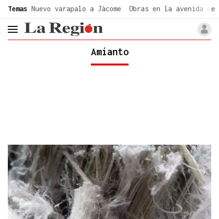
common.go-to-content
Temas
Nuevo varapalo a Jácome
Obras en la avenida de 
header.menu.open
Amianto