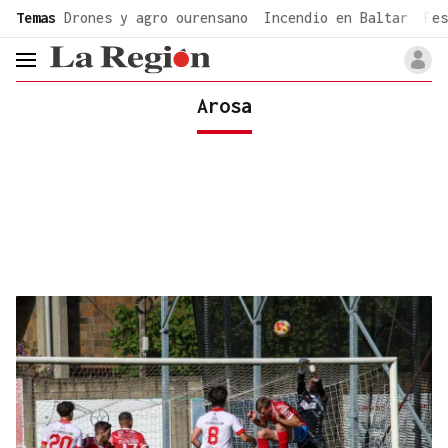
common.go-to-content
Temas
Drones y agro ourensano
Incendio en Baltar
Fes
header.menu.open
Arosa