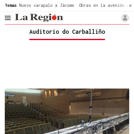
common.go-to-content
Temas
Nuevo varapalo a Jácome
Obras en la avenida de 
header.menu.open
Auditorio do Carballiño