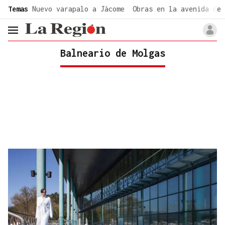
common.go-to-content
Temas
Nuevo varapalo a Jácome
Obras en la avenida de 
header.menu.open
Balneario de Molgas