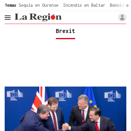
common.go-to-content
Temas
Sequía en Ourense
Incendio en Baltar
Bonoloto 
header.menu.open
Brexit