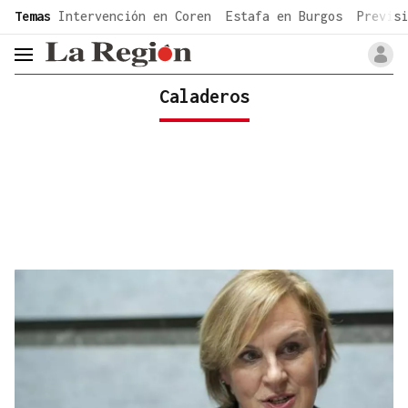
common.go-to-content
Temas
Intervención en Coren
Estafa en Burgos
Previsi
header.menu.open
Caladeros