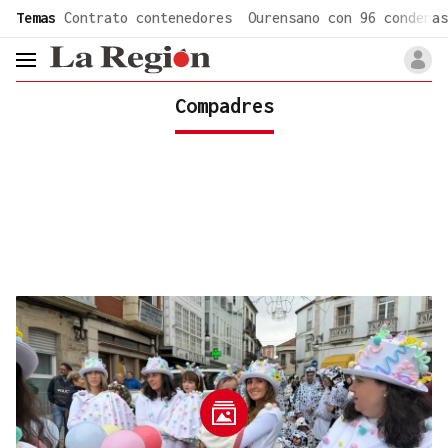
common.go-to-content
Temas
Contrato contenedores
Ourensano con 96 condenas
header.menu.open
Compadres