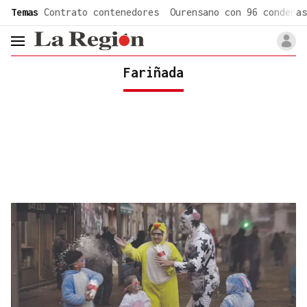
common.go-to-content
Temas
Contrato contenedores
Ourensano con 96 condenas
header.menu.open
Fariñada