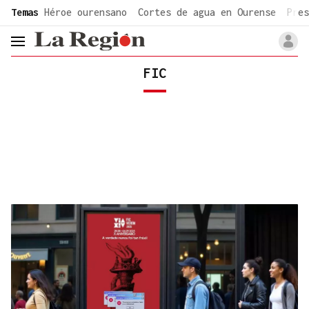
common.go-to-content
Temas
Héroe ourensano
Cortes de agua en Ourense
Pres
header.menu.open
FIC