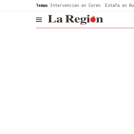
common.go-to-content
Temas
Intervención en Coren
Estafa en Bu
header.menu.open