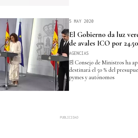
5 MAY 2020
El Gobierno da luz ver
de avales ICO por 24.5
AGENCIAS
El Consejo de Ministros ha a
destinará el 50 % del presupue
pymes y autónomos