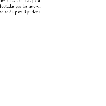
ones en avales ICO para
fectadas por los nuevos
nciación para liquidez e