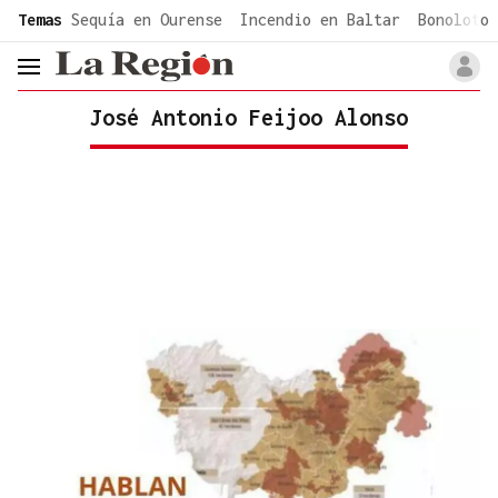
common.go-to-content
Temas
Sequía en Ourense
Incendio en Baltar
Bonoloto 
header.menu.open
José Antonio Feijoo Alonso