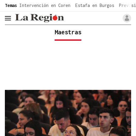
common.go-to-content
Temas
Intervención en Coren
Estafa en Burgos
Previsi
header.menu.open
Maestras