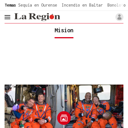
common.go-to-content
Temas
Sequía en Ourense
Incendio en Baltar
Bonoloto 
header.menu.open
Mision